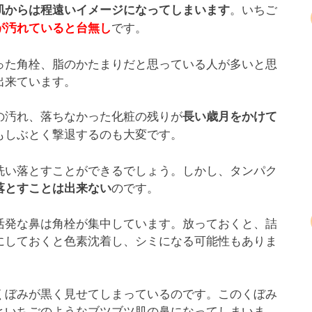
。いちご
肌からは程遠いイメージになってしまいます
です。
が汚れていると台無し
った角栓、脂のかたまりだと思っている人が多いと思
出来ています。
の汚れ、落ちなかった化粧の残りが
長い歳月をかけて
もしぶとく撃退するのも大変です。
洗い落とすことができるでしょう。しかし、タンパク
のです。
落とすことは出来ない
活発な鼻は角栓が集中しています。放っておくと、詰
にしておくと色素沈着し、シミになる可能性もありま
くぼみが黒く見せてしまっているのです。このくぼみ
といちごのようなブツブツ肌の鼻になってしまいま