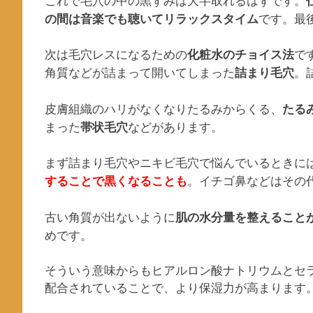
です。最
の間は音楽でも聴いてリラックスタイム
次は毛穴レスになるための
で
化粧水のチョイス法
角質などが詰まって開いてしまった
。
詰まり毛穴
皮膚組織のハリがなくなりたるみからくる、
たる
まった
などがあります。
帯状毛穴
まず詰まり毛穴やニキビ毛穴で悩んでいるときに
。イチゴ鼻などはその
することで黒くなることも
古い角質が出ないように
肌の水分量を整えること
めです。
そういう意味からもヒアルロン酸ナトリウムとセ
配合されていることで、より保湿力が高まります