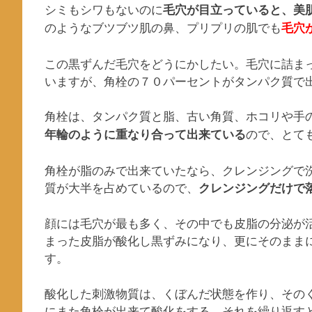
シミもシワもないのに
毛穴が目立っていると、美
のようなブツブツ肌の鼻、プリプリの肌でも
毛穴
この黒ずんだ毛穴をどうにかしたい。毛穴に詰ま
いますが、角栓の７０パーセントがタンパク質で
角栓は、タンパク質と脂、古い角質、ホコリや手
ので、とて
年輪のように重なり合って出来ている
角栓が脂のみで出来ていたなら、クレンジングで
質が大半を占めているので、
クレンジングだけで
顔には毛穴が最も多く、その中でも皮脂の分泌が
まった皮脂が酸化し黒ずみになり、更にそのまま
す。
酸化した刺激物質は、くぼんだ状態を作り、その
にまた角栓が出来て酸化をする、それを繰り返す