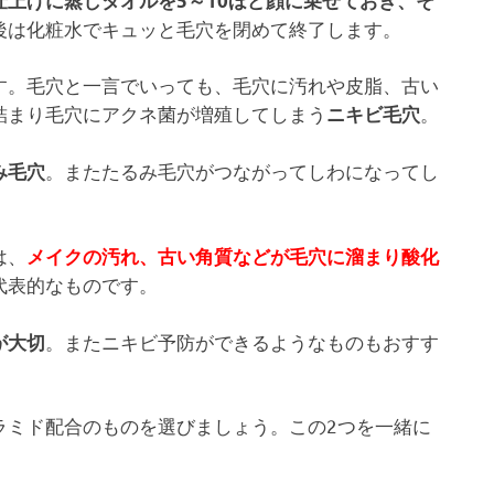
仕上げに蒸しタオルを5～10ほど顔に乗せておき、そ
後は化粧水でキュッと毛穴を閉めて終了します。
す。毛穴と一言でいっても、毛穴に汚れや皮脂、古い
詰まり毛穴にアクネ菌が増殖してしまう
。
ニキビ毛穴
。またたるみ毛穴がつながってしわになってし
み毛穴
は、
メイクの汚れ、古い角質などが毛穴に溜まり酸化
代表的なものです。
。またニキビ予防ができるようなものもおすす
が大切
ラミド配合のものを選びましょう。この2つを一緒に
。