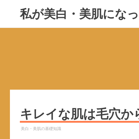
コ
私が美白・美肌になっ
ン
テ
ン
ツ
へ
ス
キ
ッ
プ
キレイな肌は毛穴か
2022年12月24日
YYYPRO
美白・美肌の基礎知識